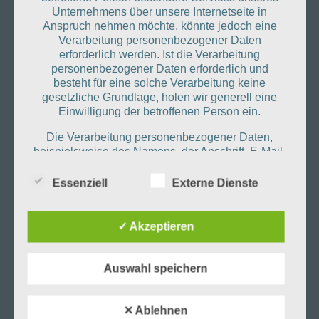
Unternehmens über unsere Internetseite in
FRAGE 1
Anspruch nehmen möchte, könnte jedoch eine
Verarbeitung personenbezogener Daten
Lorem ipsum dolor sit amet, consectetur adipiscing
erforderlich werden. Ist die Verarbeitung
personenbezogener Daten erforderlich und
elit, sed do eiusmod tempor incididunt ut labore et
besteht für eine solche Verarbeitung keine
dolore magna aliqua.
gesetzliche Grundlage, holen wir generell eine
Einwilligung der betroffenen Person ein.
Die Verarbeitung personenbezogener Daten,
beispielsweise des Namens, der Anschrift, E-Mail-
Adresse oder Telefonnummer einer betroffenen
Person, erfolgt stets im Einklang mit der
Essenziell
Externe Dienste
Datenschutz-Grundverordnung und in
Übereinstimmung mit den für uns geltenden
landesspezifischen Datenschutzbestimmungen.
✓ Akzeptieren
Mittels dieser Datenschutzerklärung möchte unser
FRAGE 2
Unternehmen die Öffentlichkeit über Art, Umfang
und Zweck der von uns erhobenen, genutzten und
Auswahl speichern
Lorem ipsum dolor sit amet, consectetur adipiscing
verarbeiteten personenbezogenen Daten
elit, sed do eiusmod tempor incididunt ut labore et
informieren. Ferner werden betroffene Personen
mittels dieser Datenschutzerklärung über die ihnen
dolore magna aliqua.
✕ Ablehnen